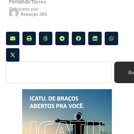
Fernanda Torres
Publicado por:
Redação JRS
Bu