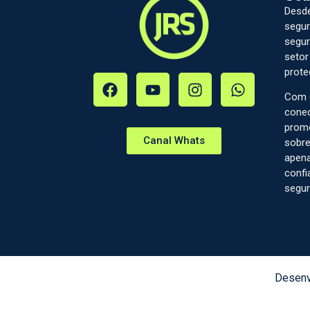
Desde
segur
segur
setor
prote
Com c
conec
prom
Canal Whats
sobre
apena
confi
segur
Desenv