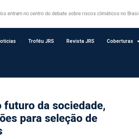
dos entram no centro do debate sobre riscos climáticos no Brasi
ovação e tecnologia ao Workshop Integrativo da Poli-USP
oticias
Troféu JRS
Revista JRS
Coberturas
futuro da sociedade,
ões para seleção de
s