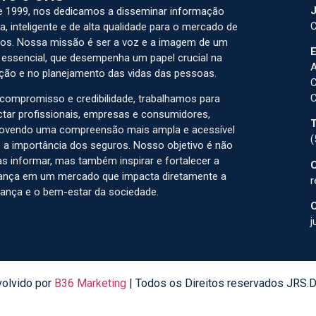
J
 1999, nos dedicamos a disseminar informação
C
a, inteligente e de alta qualidade para o mercado de
os. Nossa missão é ser a voz e a imagem de um
E
 essencial, que desempenha um papel crucial na
A
ção e no planejamento das vidas das pessoas.
C
C
ompromisso e credibilidade, trabalhamos para
tar profissionais, empresas e consumidores,
T
ovendo uma compreensão mais ampla e acessível
(
 a importância dos seguros. Nosso objetivo é não
s informar, mas também inspirar e fortalecer a
C
ança em um mercado que impacta diretamente a
r
ança e o bem-estar da sociedade.
C
j
olvido por
B36 Marketing
| Todos os Direitos reservados JRS.