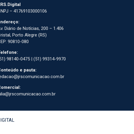
RS.Digital
NPJ – 41769103000106
ndereço:
v. Diário de Notícias, 200 – 1.406
ristal, Porto Alegre (RS)
EP: 90810-080
elefone:
51) 98140-0475 | (51) 99314-9970
onteúdo e pauta:
edacao@jrscomunicacao.com.br
omercial:
ulia@jrscomunicacao.com.br
DIGITAL