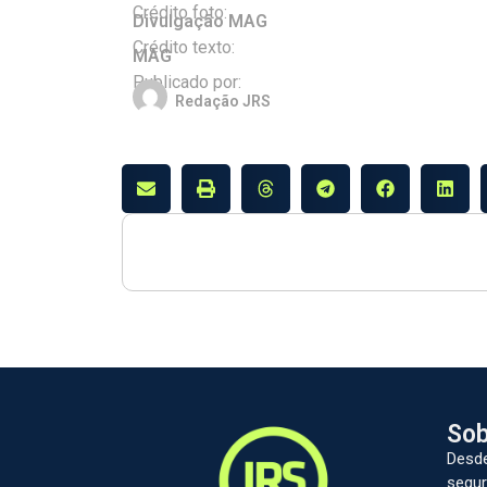
Crédito foto:
Divulgação MAG
Crédito texto:
MAG
Publicado por:
Redação JRS
Sob
Desde
segur