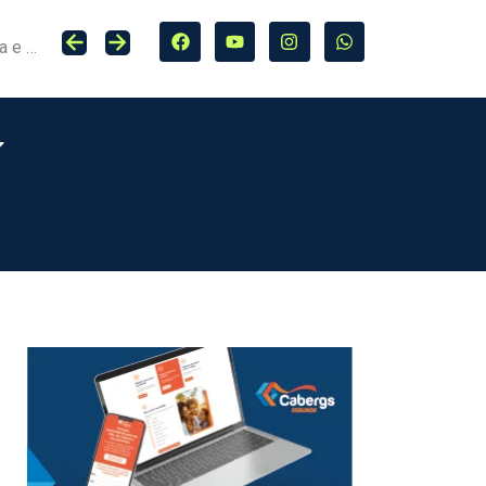
Seguro entra no centro da adaptação climática e da proteção de cidades, infraestrutura e agro