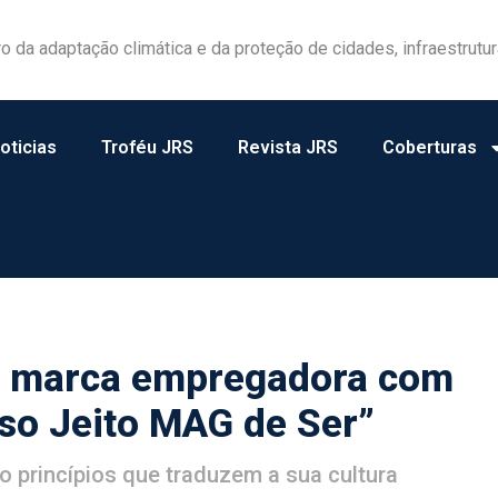
las ganham protagonismo na gestão de riscos no campo
oticias
Troféu JRS
Revista JRS
Coberturas
a marca empregadora com
so Jeito MAG de Ser”
o princípios que traduzem a sua cultura