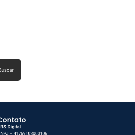
Buscar
Contato
RS.Digital
NPJ – 41769103000106