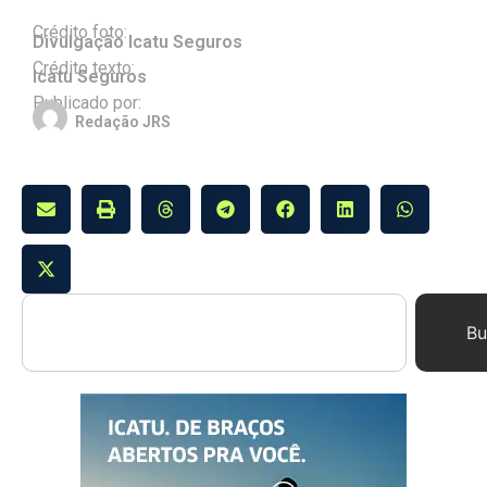
Crédito foto:
Divulgação Icatu Seguros
Crédito texto:
Icatu Seguros
Publicado por:
Redação JRS
Bu