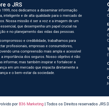
re o JRS
J
 1999, nos dedicamos a disseminar informação
C
a, inteligente e de alta qualidade para o mercado de
os. Nossa missão é ser a voz e a imagem de um
E
 essencial, que desempenha um papel crucial na
A
ção e no planejamento das vidas das pessoas.
C
C
ompromisso e credibilidade, trabalhamos para
tar profissionais, empresas e consumidores,
T
ovendo uma compreensão mais ampla e acessível
(
 a importância dos seguros. Nosso objetivo é não
s informar, mas também inspirar e fortalecer a
C
ança em um mercado que impacta diretamente a
r
ança e o bem-estar da sociedade.
C
j
olvido por
B36 Marketing
| Todos os Direitos reservados JRS.