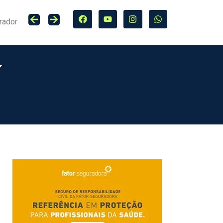
rador
Lucro do Grupo Bradesco Seguros cresce 20,4% no primeiro semestre de 2026, totalizando R$ 5,7 bilhões