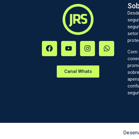
Sob
Desde
segur
segur
setor
prote
Com c
conec
prom
Canal Whats
sobre
apena
confi
segur
Desenv