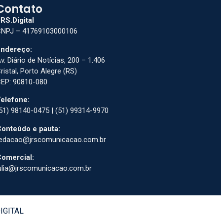
Contato
RS.Digital
NPJ – 41769103000106
ndereço:
v. Diário de Notícias, 200 – 1.406
ristal, Porto Alegre (RS)
EP: 90810-080
elefone:
51) 98140-0475 | (51) 99314-9970
onteúdo e pauta:
edacao@jrscomunicacao.com.br
omercial:
ulia@jrscomunicacao.com.br
DIGITAL