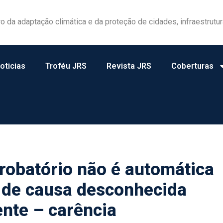
las ganham protagonismo na gestão de riscos no campo
oticias
Troféu JRS
Revista JRS
Coberturas
robatório não é automática
 de causa desconhecida
ente – carência