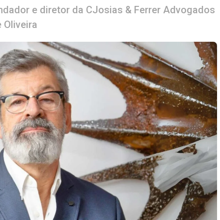
ndador e diretor da CJosias & Ferrer Advogados
Oliveira