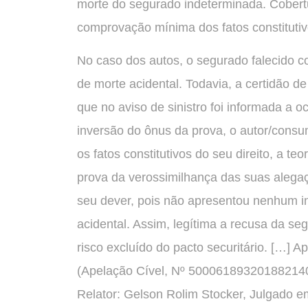
morte do segurado indeterminada. Cobert
comprovação mínima dos fatos constitutivo
No caso dos autos, o segurado falecido co
de morte acidental. Todavia, a certidão d
que no aviso de sinistro foi informada a 
inversão do ônus da prova, o autor/cons
os fatos constitutivos do seu direito, a te
prova da verossimilhança das suas alegaç
seu dever, pois não apresentou nenhum in
acidental. Assim, legítima a recusa da se
risco excluído do pacto securitário. […] 
(Apelação Cível, Nº 5000618932018821400
Relator: Gelson Rolim Stocker, Julgado e