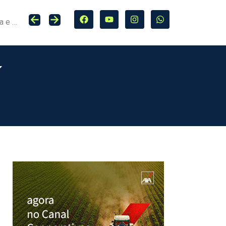
Seguro entra no centro da adaptação climática e da proteção de cidades, infraestrutura e agro