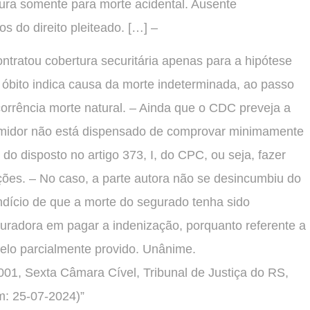
ura somente para morte acidental. Ausente
s do direito pleiteado. […] –
ntratou cobertura securitária apenas para a hipótese
e óbito indica causa da morte indeterminada, ao passo
ocorrência morte natural. – Ainda que o CDC preveja a
umidor não está dispensado de comprovar minimamente
or do disposto no artigo 373, I, do CPC, ou seja, fazer
ões. – No caso, a parte autora não se desincumbiu do
dício de que a morte do segurado tenha sido
guradora em pagar a indenização, porquanto referente a
Apelo parcialmente provido. Unânime.
1, Sexta Câmara Cível, Tribunal de Justiça do RS,
m: 25-07-2024)”