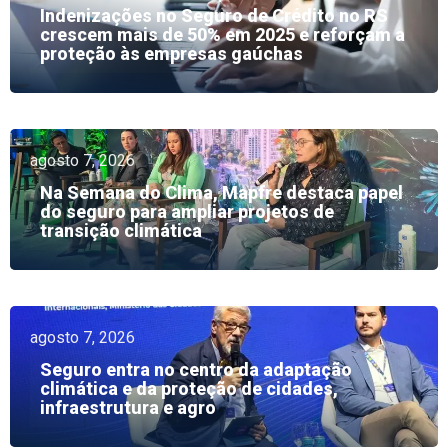
Indenizações no Seguro de Crédito no RS
crescem mais de 50% em 2025 e reforçam a
proteção às empresas gaúchas
agosto 7, 2026
Na Semana do Clima, Mapfre destaca papel
do seguro para ampliar projetos de
transição climática
agosto 7, 2026
Seguro entra no centro da adaptação
climática e da proteção de cidades,
infraestrutura e agro