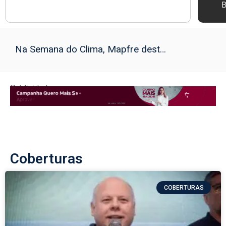
B
Na Semana do Clima, Mapfre destaca papel do seguro para ampliar projetos de transição climática
Publicidade
Coberturas
COBERTURAS