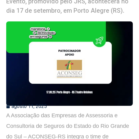
Evento, promovido pelo JRS, acontecerá no
dia 17 de setembro, em Porto Alegre (RS).
agosto 11, 2025
A Associação das Empresas de Assessoria e
Consultoria de Seguros do Estado do Rio Grande
do Sul – ACONSEG-RS integra o time de