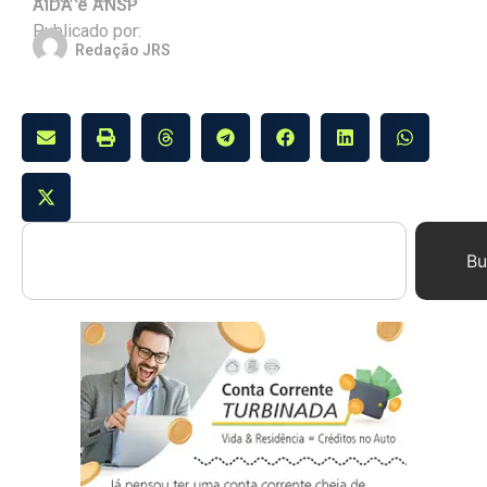
AIDA e ANSP
Publicado por:
Redação JRS
Bu