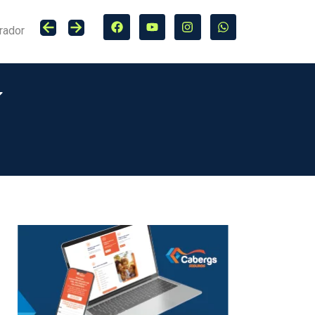
rador
Lucro do Grupo Bradesco Seguros cresce 20,4% no primeiro semestre de 2026, totalizando R$ 5,7 bilhões