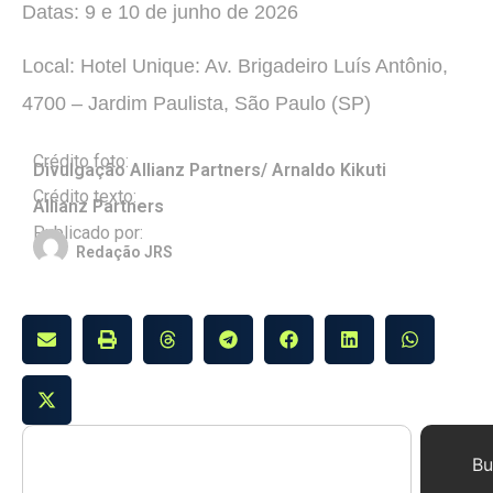
Datas: 9 e 10 de junho de 2026
Local: Hotel Unique: Av. Brigadeiro Luís Antônio,
4700 – Jardim Paulista, São Paulo (SP)
Crédito foto:
Divulgação Allianz Partners/ Arnaldo Kikuti
Crédito texto:
Allianz Partners
Publicado por:
Redação JRS
Bu