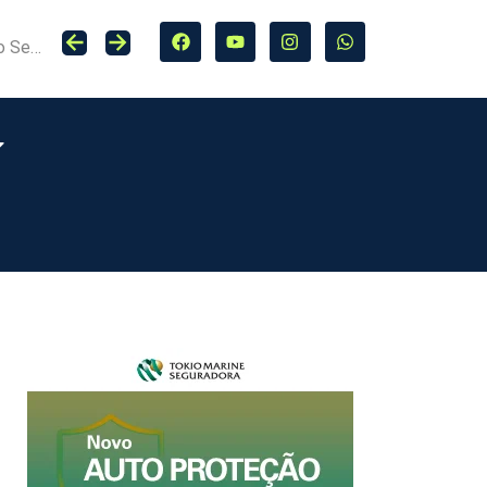
rasil
ExperMed destaca inteligência operacional e uso estratégico da tecnologia no Seguro Sem Mistério