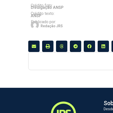
Crédito foto:
Divulgação ANSP
Crédito texto:
ANSP
Publicado por:
Redação JRS
Sob
Desde