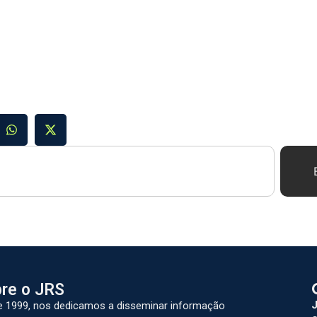
re o JRS
J
 1999, nos dedicamos a disseminar informação