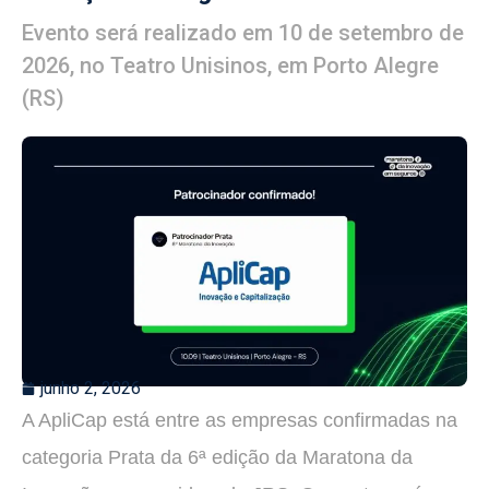
Evento será realizado em 10 de setembro de
2026, no Teatro Unisinos, em Porto Alegre
(RS)
junho 2, 2026
A ApliCap está entre as empresas confirmadas na
categoria Prata da 6ª edição da Maratona da