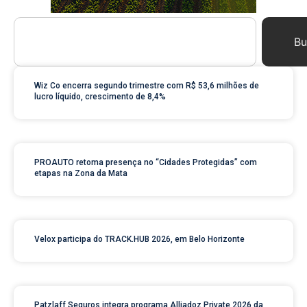
Bu
Wiz Co encerra segundo trimestre com R$ 53,6 milhões de
lucro líquido, crescimento de 8,4%
PROAUTO retoma presença no “Cidades Protegidas” com
etapas na Zona da Mata
Velox participa do TRACK.HUB 2026, em Belo Horizonte
Patzlaff Seguros integra programa Alliadoz Private 2026 da