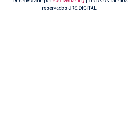
Desenvolvido por
B36 Marketing
| Todos os Direitos
reservados JRS.DIGITAL