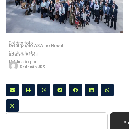
Crédito foto:
Divulgação AXA no Brasil
Crédito texto:
AXA no Brasil
Publicado por:
Redação JRS
Bu