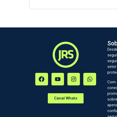
Sob
Desde
segur
segur
setor
prote
Com c
conec
prom
Canal Whats
sobre
apena
confi
segur