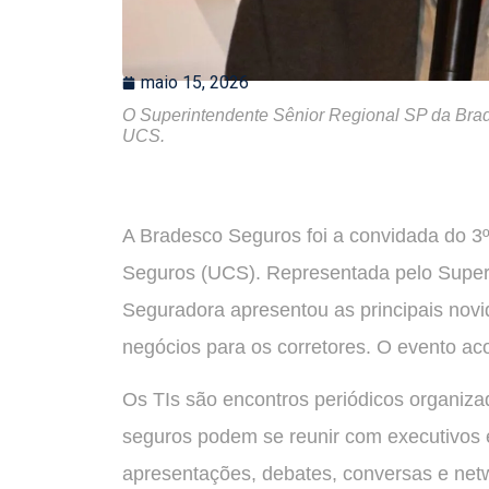
maio 15, 2026
O Superintendente Sênior Regional SP da Brad
UCS.
A Bradesco Seguros foi a convidada do 3º
Seguros (UCS). Representada pelo Superi
Seguradora apresentou as principais no
negócios para os corretores. O evento ac
Os TIs são encontros periódicos organiza
seguros podem se reunir com executivos e
apresentações, debates, conversas e netw