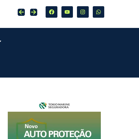
ExperMed destaca inteligência operacional e uso estratégico da tecnologia no Seguro Sem Mistério