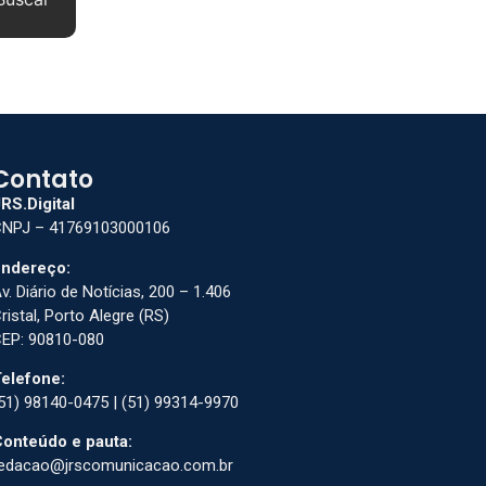
Contato
RS.Digital
NPJ – 41769103000106
ndereço:
v. Diário de Notícias, 200 – 1.406
ristal, Porto Alegre (RS)
EP: 90810-080
elefone:
51) 98140-0475 | (51) 99314-9970
onteúdo e pauta:
edacao@jrscomunicacao.com.br