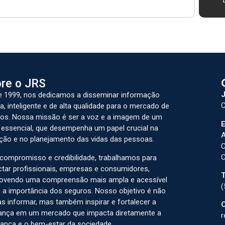
re o JRS
J
 1999, nos dedicamos a disseminar informação
C
a, inteligente e de alta qualidade para o mercado de
os. Nossa missão é ser a voz e a imagem de um
E
 essencial, que desempenha um papel crucial na
A
ção e no planejamento das vidas das pessoas.
C
C
ompromisso e credibilidade, trabalhamos para
tar profissionais, empresas e consumidores,
T
ovendo uma compreensão mais ampla e acessível
(
 a importância dos seguros. Nosso objetivo é não
s informar, mas também inspirar e fortalecer a
C
ança em um mercado que impacta diretamente a
r
ança e o bem-estar da sociedade.