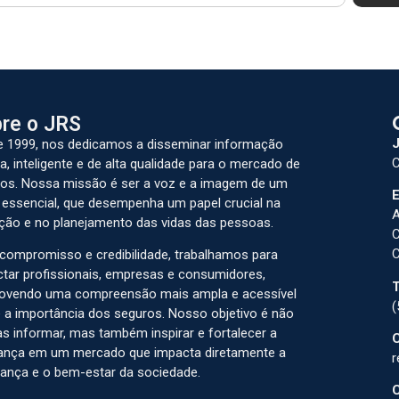
re o JRS
J
 1999, nos dedicamos a disseminar informação
C
a, inteligente e de alta qualidade para o mercado de
os. Nossa missão é ser a voz e a imagem de um
E
 essencial, que desempenha um papel crucial na
A
ção e no planejamento das vidas das pessoas.
C
C
ompromisso e credibilidade, trabalhamos para
tar profissionais, empresas e consumidores,
T
ovendo uma compreensão mais ampla e acessível
(
 a importância dos seguros. Nosso objetivo é não
s informar, mas também inspirar e fortalecer a
C
ança em um mercado que impacta diretamente a
r
ança e o bem-estar da sociedade.
C