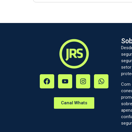
Sob
Desde
segur
segur
setor
prote
Com c
conec
prom
Canal Whats
sobre
apena
confi
segur