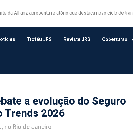
ela excelência na informação e pela dedicação ao mercado segu
oticias
Troféu JRS
Revista JRS
Coberturas
bate a evolução do Seguro
o Trends 2026
o, no Rio de Janeiro