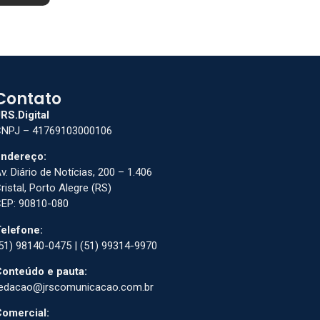
Contato
RS.Digital
NPJ – 41769103000106
ndereço:
v. Diário de Notícias, 200 – 1.406
ristal, Porto Alegre (RS)
EP: 90810-080
elefone:
51) 98140-0475 | (51) 99314-9970
onteúdo e pauta:
edacao@jrscomunicacao.com.br
omercial: