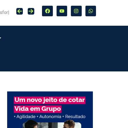
rador
Associação Beneficente da Allianz apresenta relatório que destaca novo ciclo de transformação social