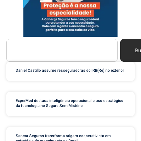
Bu
Daniel Castillo assume resseguradoras do IRB(Re) no exterior
ExperMed destaca inteligência operacional e uso estratégico
da tecnologia no Seguro Sem Mistério
Sancor Seguros transforma origem cooperativista em
estratégia de crescimento no Brasil