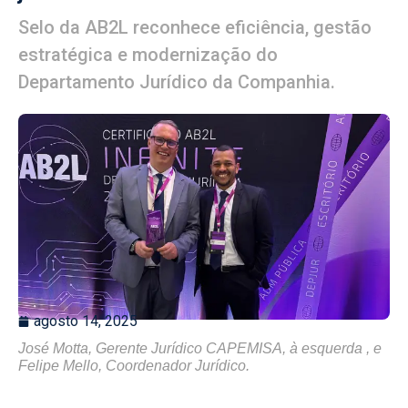
Selo da AB2L reconhece eficiência, gestão
estratégica e modernização do
Departamento Jurídico da Companhia.
agosto 14, 2025
José Motta, Gerente Jurídico CAPEMISA, à esquerda , e
Felipe Mello, Coordenador Jurídico.