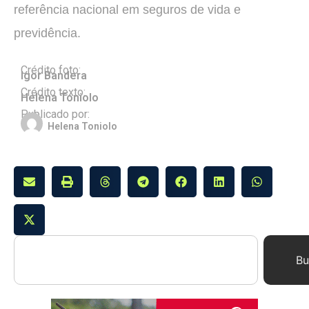
referência nacional em seguros de vida e
previdência.
Crédito foto:
Igor Bandera
Crédito texto:
Helena Toniolo
Publicado por:
Helena Toniolo
Bu