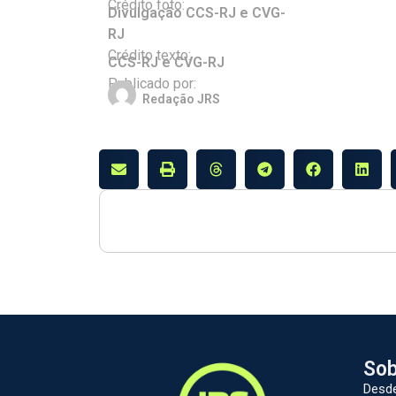
Crédito foto:
Divulgação CCS-RJ e CVG-
RJ
Crédito texto:
CCS-RJ e CVG-RJ
Publicado por:
Redação JRS
Sob
Desde