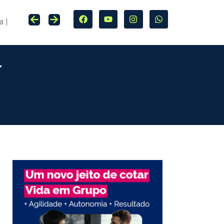
Seguro entra no centro da adaptação climática e da proteção de cidades, infraestrutura e agro