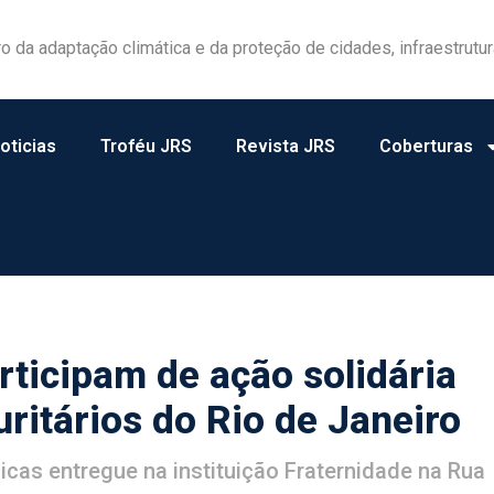
las ganham protagonismo na gestão de riscos no campo
oticias
Troféu JRS
Revista JRS
Coberturas
ticipam de ação solidária
ritários do Rio de Janeiro
as entregue na instituição Fraternidade na Rua