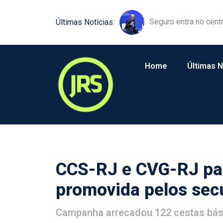
Equipamentos agríco
Últimas Notícias:
Home
Últimas N
CCS-RJ e CVG-RJ par
promovida pelos secu
Campanha arrecadou 122 cestas básic