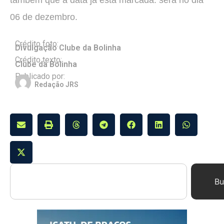
também que a data já está marcada: será no dia
06 de dezembro.
Crédito foto:
Divulgação Clube da Bolinha
Crédito texto:
Clube da Bolinha
Publicado por:
Redação JRS
Bu