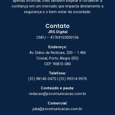
apenas informar, mas também inspirar e fortalecer a
confiança em um mercado que impacta diretamente a
segurança e o bem-estar da sociedade.
Contato
JRS.Digital
CNPJ – 41769103000106
Endereço:
Av. Diário de Notícias, 200 – 1.406
Cristal, Porto Alegre (RS)
CEP: 90810-080
Telefone:
(51) 98140-0475 | (51) 99314-9970
Conteúdo e pauta:
redacao@jrscomunicacao.com.br
Comercial:
julia@jrscomunicacao.com.br