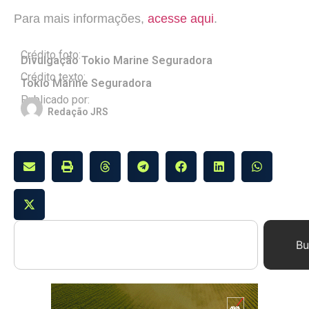
Para mais informações,
acesse aqui
.
Crédito foto:
Divulgação Tokio Marine Seguradora
Crédito texto:
Tokio Marine Seguradora
Publicado por:
Redação JRS
Bu