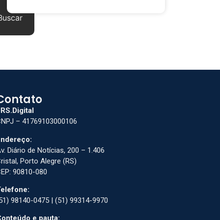
Buscar
Contato
RS.Digital
NPJ – 41769103000106
ndereço:
v. Diário de Notícias, 200 – 1.406
ristal, Porto Alegre (RS)
EP: 90810-080
elefone:
51) 98140-0475 | (51) 99314-9970
onteúdo e pauta: