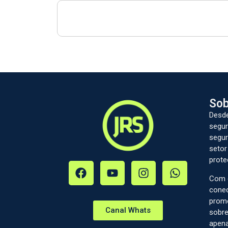
Sob
Desde
segur
segur
setor
prote
Com c
conec
prom
Canal Whats
sobre
apena