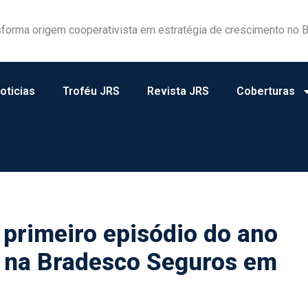
forma origem cooperativista em estratégia de crescimento no B
a e atuação consistente rendem homenagens ao JRS
oticias
Troféu JRS
Revista JRS
Coberturas
 primeiro episódio do ano
 na Bradesco Seguros em