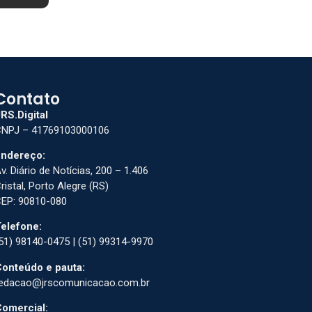
Contato
RS.Digital
NPJ – 41769103000106
ndereço:
v. Diário de Notícias, 200 – 1.406
ristal, Porto Alegre (RS)
EP: 90810-080
elefone:
51) 98140-0475 | (51) 99314-9970
onteúdo e pauta:
edacao@jrscomunicacao.com.br
omercial: