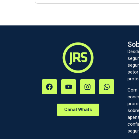
Sob
Desde
segur
segur
setor
prote
Com c
conec
prom
Canal Whats
sobre
apena
confi
segur