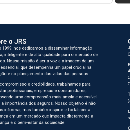
re o JRS
J
 1999, nos dedicamos a disseminar informação
C
a, inteligente e de alta qualidade para o mercado de
os. Nossa missão é ser a voz e a imagem de um
E
 essencial, que desempenha um papel crucial na
A
ção e no planejamento das vidas das pessoas.
C
C
ompromisso e credibilidade, trabalhamos para
tar profissionais, empresas e consumidores,
T
ovendo uma compreensão mais ampla e acessível
(
 a importância dos seguros. Nosso objetivo é não
s informar, mas também inspirar e fortalecer a
C
ança em um mercado que impacta diretamente a
r
ança e o bem-estar da sociedade.
C