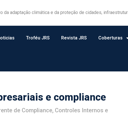
las ganham protagonismo na gestão de riscos no campo
oticias
Troféu JRS
Revista JRS
Coberturas
presariais e compliance
erente de Compliance, Controles Internos e