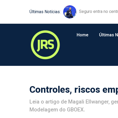
Equipamentos agríco
Últimas Notícias:
Home
Últimas N
Controles, riscos em
Leia o artigo de Magali Ellwanger, g
Modelagem do GBOEX.