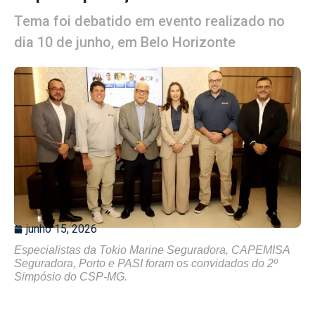
Tema foi debatido em evento realizado no
dia 10 de junho, em Belo Horizonte
junho 15, 2026
Especialistas da Tokio Marine Seguradora, CAPEMISA
Seguradora, Porto e PASI foram os convidados do 2º
Simpósio do CSP-MG.