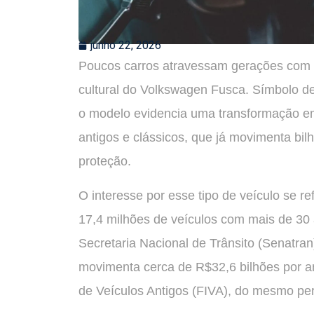
junho 22, 2026
Poucos carros atravessam gerações com 
cultural do Volkswagen Fusca. Símbolo d
o modelo evidencia uma transformação em 
antigos e clássicos, que já movimenta bi
proteção.
O interesse por esse tipo de veículo se 
17,4 milhões de veículos com mais de 30
Secretaria Nacional de Trânsito (Senatran
movimenta cerca de R$32,6 bilhões por a
de Veículos Antigos (FIVA), do mesmo per