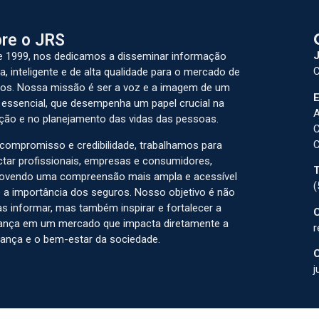
re o JRS
J
 1999, nos dedicamos a disseminar informação
C
a, inteligente e de alta qualidade para o mercado de
os. Nossa missão é ser a voz e a imagem de um
E
 essencial, que desempenha um papel crucial na
A
ção e no planejamento das vidas das pessoas.
C
C
ompromisso e credibilidade, trabalhamos para
tar profissionais, empresas e consumidores,
T
ovendo uma compreensão mais ampla e acessível
(
 a importância dos seguros. Nosso objetivo é não
s informar, mas também inspirar e fortalecer a
C
ança em um mercado que impacta diretamente a
r
ança e o bem-estar da sociedade.
C
j