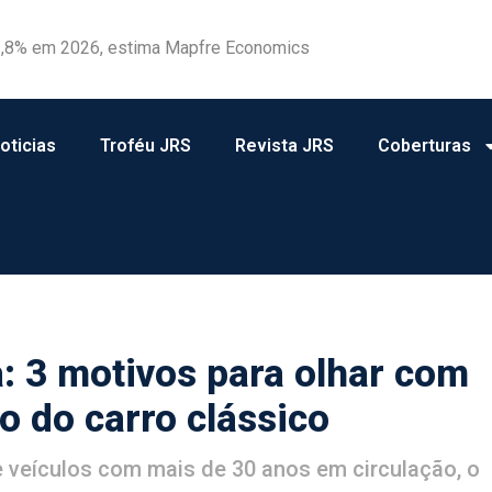
 1,8% em 2026, estima Mapfre Economics
ebate sobre o papel da regulação na transição climática
oticias
Troféu JRS
Revista JRS
Coberturas
: 3 motivos para olhar com
o do carro clássico
veículos com mais de 30 anos em circulação, o