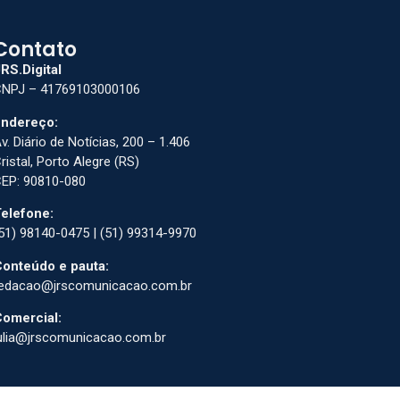
Contato
RS.Digital
NPJ – 41769103000106
ndereço:
v. Diário de Notícias, 200 – 1.406
ristal, Porto Alegre (RS)
EP: 90810-080
elefone:
51) 98140-0475 | (51) 99314-9970
onteúdo e pauta:
edacao@jrscomunicacao.com.br
omercial:
ulia@jrscomunicacao.com.br