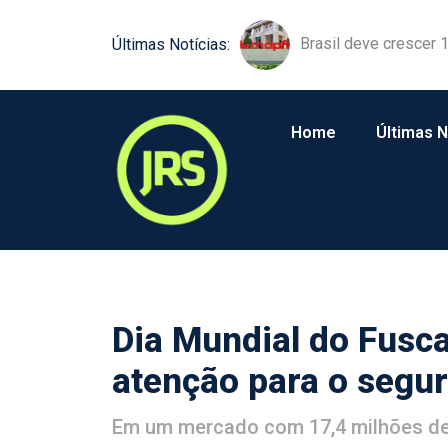
Brasil deve crescer
Susep participa de d
Últimas Notícias:
Home
Últimas N
Dia Mundial do Fusca
atenção para o segur
Em um mercado com 17,4 milhões de 