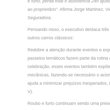
e furto, perda total e assistência 24h ajud
ao proprietário”
. Afirma Jorge Martinez, V
Seguradora.
Pensando nisso, o executivo destaca três
outros carros clássicos:
Redobre a atenção durante eventos e expo
passeios temáticos fazem parte da rotin
celebração, esses eventos também expõem 
mecânicas, fazendo-se necessário o aci
ajuda a minimizar prejuízos inesperados,
V).
Roubo e furto continuam sendo uma preo