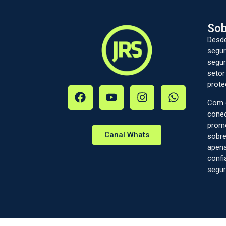
Sob
Desde
segur
segur
setor
prote
Com c
conec
prom
Canal Whats
sobre
apena
confi
segur