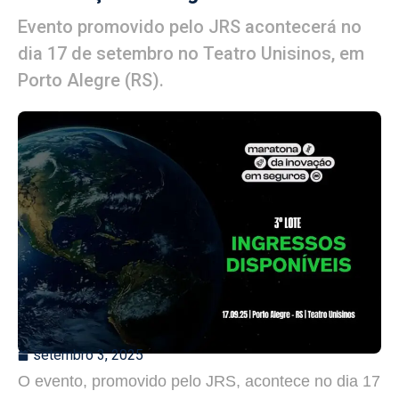
Evento promovido pelo JRS acontecerá no
dia 17 de setembro no Teatro Unisinos, em
Porto Alegre (RS).
setembro 3, 2025
O evento, promovido pelo JRS, acontece no dia 17