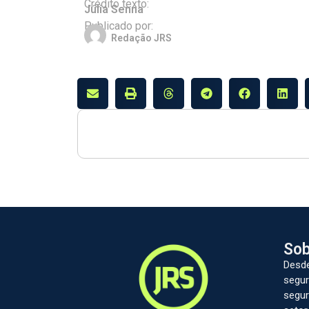
Crédito texto:
Júlia Senna
Publicado por:
Redação JRS
Sob
Desde
segur
segur