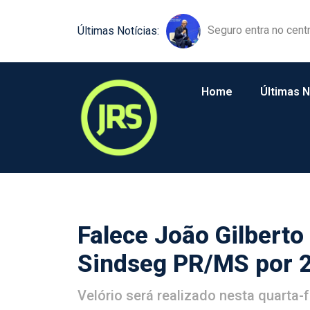
Equipamentos agríco
Últimas Notícias:
Home
Últimas N
Falece João Gilberto
Sindseg PR/MS por 
Velório será realizado nesta quarta-f