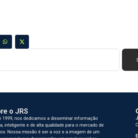
re o JRS
J
 1999, nos dedicamos a disseminar informação
C
a, inteligente e de alta qualidade para o mercado de
os. Nossa missão é ser a voz e a imagem de um
E