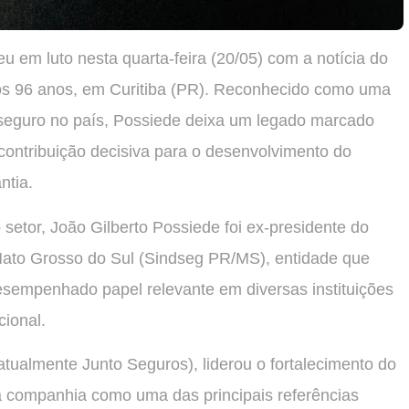
 em luto nesta quarta-feira (20/05) com a notícia do
aos 96 anos, em Curitiba (PR). Reconhecido como uma
do seguro no país, Possiede deixa um legado marcado
e contribuição decisiva para o desenvolvimento do
ntia.
etor, João Gilberto Possiede foi ex-presidente do
Mato Grosso do Sul (Sindseg PR/MS), entidade que
desempenhado papel relevante em diversas instituições
ional.
atualmente Junto Seguros), liderou o fortalecimento do
a companhia como uma das principais referências