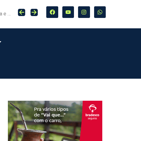
Seguro entra no centro da adaptação climática e da proteção de cidades, infraestrutura e agro