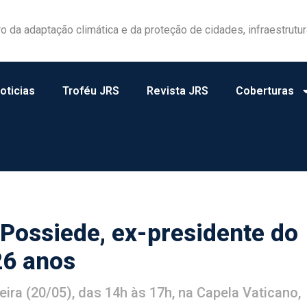
las ganham protagonismo na gestão de riscos no campo
oticias
Troféu JRS
Revista JRS
Coberturas
 Possiede, ex-presidente do
26 anos
eira (20/05), das 14h às 17h, na Capela Vaticano,