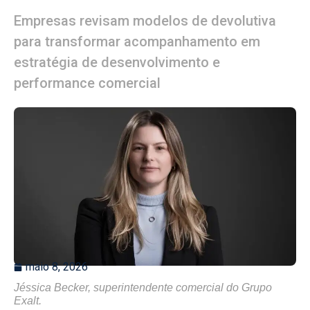
Empresas revisam modelos de devolutiva
para transformar acompanhamento em
estratégia de desenvolvimento e
performance comercial
maio 8, 2026
Jéssica Becker, superintendente comercial do Grupo
Exalt.