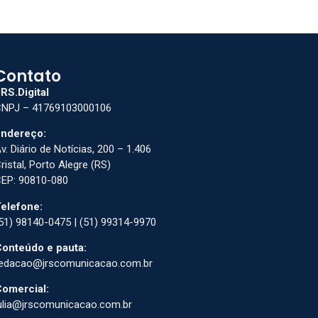
Contato
RS.Digital
NPJ – 41769103000106
ndereço:
v. Diário de Notícias, 200 – 1.406
ristal, Porto Alegre (RS)
EP: 90810-080
elefone:
51) 98140-0475 | (51) 99314-9970
onteúdo e pauta:
edacao@jrscomunicacao.com.br
omercial:
ulia@jrscomunicacao.com.br