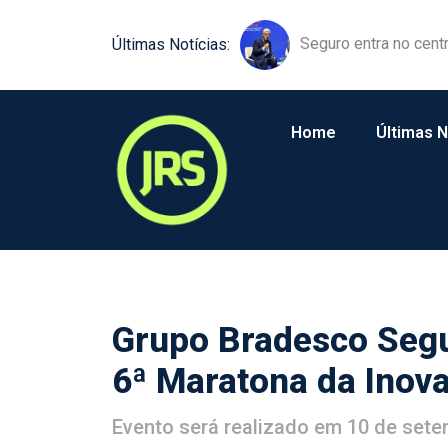
Equipamentos agríco
Últimas Notícias:
Home
Últimas N
Grupo Bradesco Segu
6ª Maratona da Inov
Evento será realizado em 10 de sete