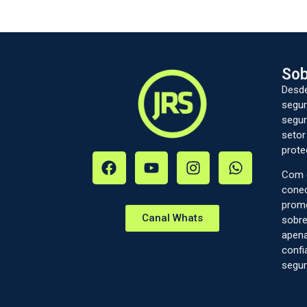
Sob
Desde
segur
segur
setor
prote
Com c
conec
prom
Canal Whats
sobre
apena
confi
segur