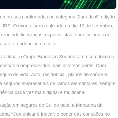
empresas confirmadas na categoria Ouro da 6ª edição
 JRS. O evento será realizado no dia 10 de setembro,
reunindo lideranças, especialistas e profissionais do
ação e tendências no setor.
ca Latina, o Grupo Bradesco Seguros atua com foco na
pessoas e empresas dos mais diversos perfis. Com
eguro de vida, auto, residencial, planos de saúde e
da e seguros empresariais de ramos elementares, sempre
iência cada vez mais digital e multicanal.
vação em seguros do Sul do país, a Maratona da
ema “Comunicar é Inovar: o poder das conexões no