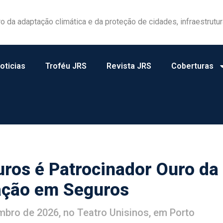
las ganham protagonismo na gestão de riscos no campo
oticias
Troféu JRS
Revista JRS
Coberturas
ros é Patrocinador Ouro da
ação em Seguros
mbro de 2026, no Teatro Unisinos, em Porto