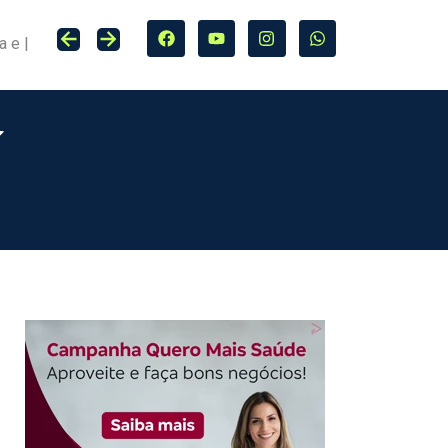
Seguro entra no centro da adaptação climática e da proteção de cidades, infraestrutura e agro