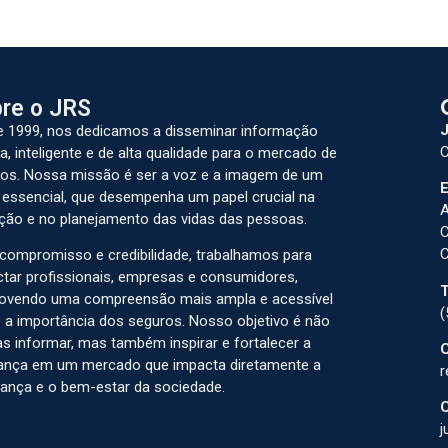
re o JRS
J
 1999, nos dedicamos a disseminar informação
C
a, inteligente e de alta qualidade para o mercado de
os. Nossa missão é ser a voz e a imagem de um
E
 essencial, que desempenha um papel crucial na
A
ção e no planejamento das vidas das pessoas.
C
C
ompromisso e credibilidade, trabalhamos para
tar profissionais, empresas e consumidores,
T
ovendo uma compreensão mais ampla e acessível
(
 a importância dos seguros. Nosso objetivo é não
s informar, mas também inspirar e fortalecer a
C
ança em um mercado que impacta diretamente a
r
ança e o bem-estar da sociedade.
C
j