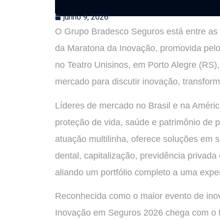
junho 9, 2026
O Grupo Bradesco Seguros está entre as 
da Maratona da Inovação, promovida pelo
no Teatro Unisinos, em Porto Alegre (RS), 
mercado para discutir inovação, transform
Líderes de mercado no Brasil e na Améri
proteção de vida, saúde e patrimônio de 
atuação multilinha, oferece soluções em s
dental, capitalização, previdência priva
aliando um portfólio completo a uma exper
Reconhecida como o maior evento de ino
Inovação em Seguros 2026 chega com o t