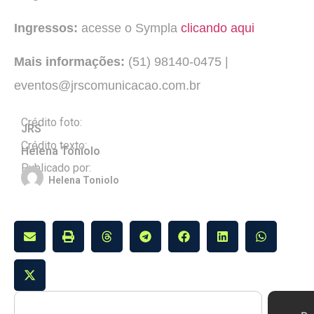
Ingressos:
acesse o Sympla
clicando aqui
Mais informações:
(51) 98140-0475 |
eventos@jrscomunicacao.com.br
Crédito foto:
JRS
Crédito texto:
Helena Toniolo
Publicado por:
Helena Toniolo