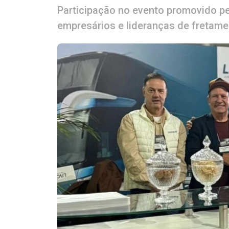
Participação no evento promovido p
empresários e lideranças de fretame