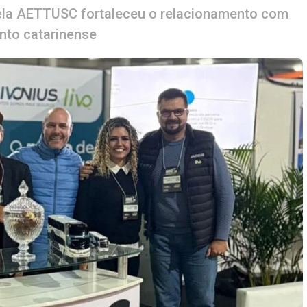
ela AETTUSC fortaleceu o relacionamento com
nto catarinense