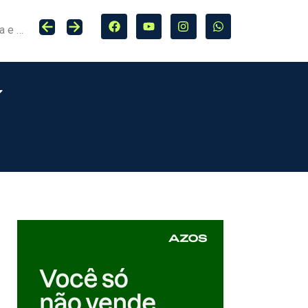
Seguro entra no centro da adaptação climática e da proteção de cidades, infraestrutura e agro