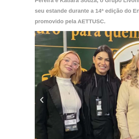
Pereira e Katiara Souza, o Grupo Livon
seu estande durante a 14ª edição do E
promovido pela AETTUSC.