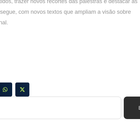
dos, trazer novos recortes das palestras e destacar as
 segue, com novos textos que ampliam a visão sobre
nal.