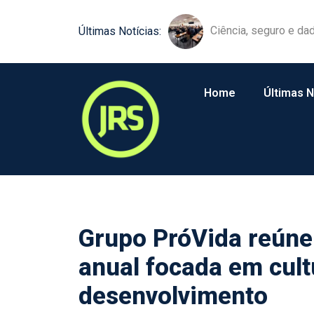
Ciência, seguro e da
Tokio Marine leva in
Últimas Notícias:
Home
Últimas N
Grupo PróVida reúne
anual focada em cultu
desenvolvimento