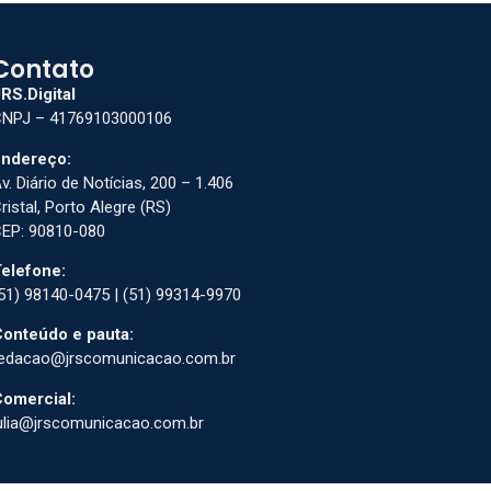
Contato
RS.Digital
NPJ – 41769103000106
ndereço:
v. Diário de Notícias, 200 – 1.406
ristal, Porto Alegre (RS)
EP: 90810-080
elefone:
51) 98140-0475 | (51) 99314-9970
onteúdo e pauta:
edacao@jrscomunicacao.com.br
omercial:
ulia@jrscomunicacao.com.br