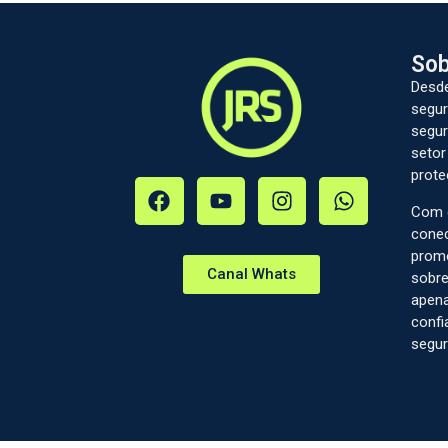
Sob
Desde
segur
segur
setor
prote
Com c
conec
prom
Canal Whats
sobre
apena
confi
segur