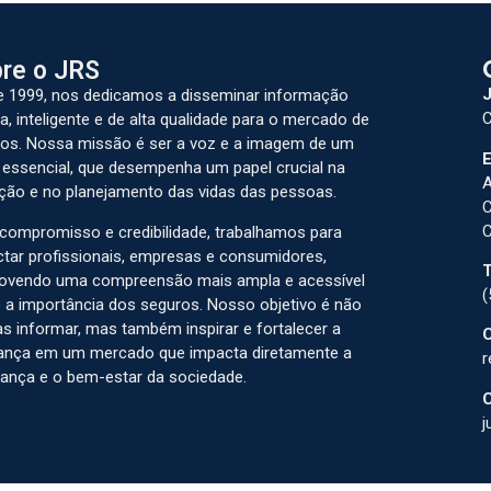
re o JRS
J
 1999, nos dedicamos a disseminar informação
C
a, inteligente e de alta qualidade para o mercado de
os. Nossa missão é ser a voz e a imagem de um
E
 essencial, que desempenha um papel crucial na
A
ção e no planejamento das vidas das pessoas.
C
C
ompromisso e credibilidade, trabalhamos para
tar profissionais, empresas e consumidores,
T
ovendo uma compreensão mais ampla e acessível
(
 a importância dos seguros. Nosso objetivo é não
s informar, mas também inspirar e fortalecer a
C
ança em um mercado que impacta diretamente a
r
ança e o bem-estar da sociedade.
C
j