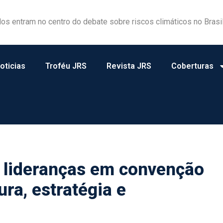
dos entram no centro do debate sobre riscos climáticos no Brasi
ovação e tecnologia ao Workshop Integrativo da Poli-USP
oticias
Troféu JRS
Revista JRS
Coberturas
 lideranças em convenção
ra, estratégia e