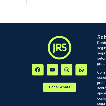
Sob
Desde
segur
segur
setor
prote
Com c
conec
prom
Canal Whats
sobre
apena
confi
segur