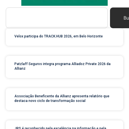
Bu
Velox participa do TRACK.HUB 2026, em Belo Horizonte
Patzlaff Seguros integra programa Alliadoz Private 2026 da
Allianz
Associação Beneficente da Allianz apresenta relatório que
destaca novo ciclo de transformação social
JRS é reconhecido pela excelência na informação e pela