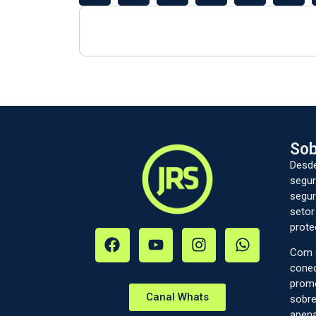
Sob
Desde
segur
segur
setor
prote
Com c
conec
prom
Canal Whats
sobre
apena