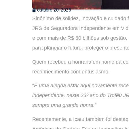
outubro 20, 2025
Sinônimo de solidez, inovação e cuidado f
JRS de Seguradora Independente em Vida e
e com mais de R$ 60 bilhões sob gestão, 
para planejar o futuro, proteger o presente
Quem recebeu a honraria em nome da comp
reconhecimento com entusiasmo.
“
É uma alegria estar aqui novamente rec
independente, neste 23º ano do Troféu 
sempre uma grande honra.
”
Recentemente, a Icatu também foi destaque
Américas do Gartner Eye on Innovation A