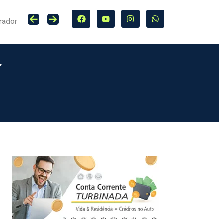
rador
Lucro do Grupo Bradesco Seguros cresce 20,4% no primeiro semestre de 2026, totalizando R$ 5,7 bilhões