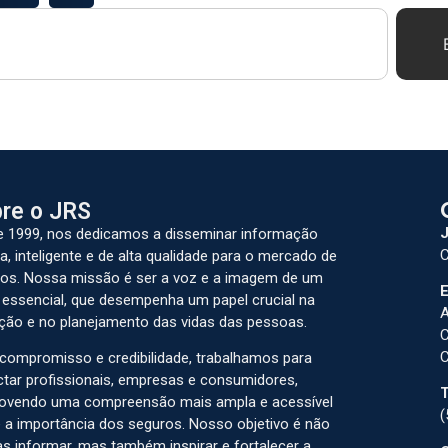
re o JRS
J
 1999, nos dedicamos a disseminar informação
C
a, inteligente e de alta qualidade para o mercado de
os. Nossa missão é ser a voz e a imagem de um
E
 essencial, que desempenha um papel crucial na
A
ção e no planejamento das vidas das pessoas.
C
C
ompromisso e credibilidade, trabalhamos para
tar profissionais, empresas e consumidores,
T
ovendo uma compreensão mais ampla e acessível
(
 a importância dos seguros. Nosso objetivo é não
s informar, mas também inspirar e fortalecer a