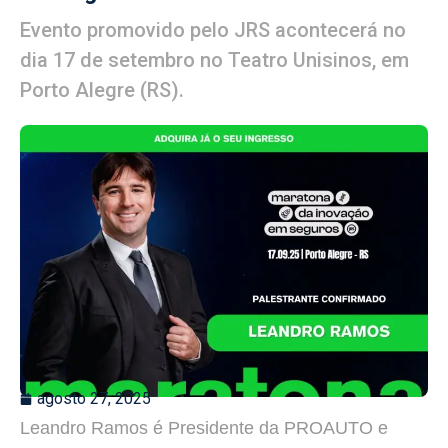
Evento promovido pelo JRS acontecerá no
dia 17 de setembro no Teatro Unisinos, em
Porto Alegre (RS).
agosto 27, 2025
Leandro Ramos é Presidente da PROAUTO e