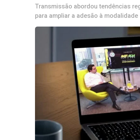
Transmissão abordou tendências regu
para ampliar a adesão à modalidade