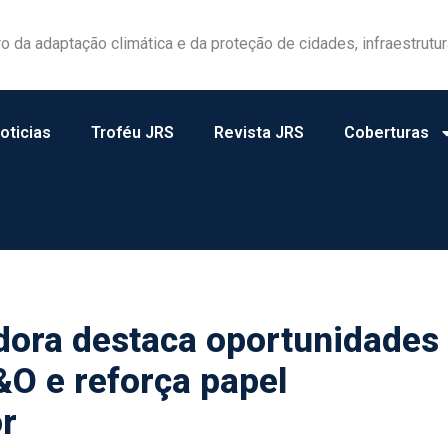
las ganham protagonismo na gestão de riscos no campo
oticias
Troféu JRS
Revista JRS
Coberturas
adora destaca oportunidades
&O e reforça papel
or