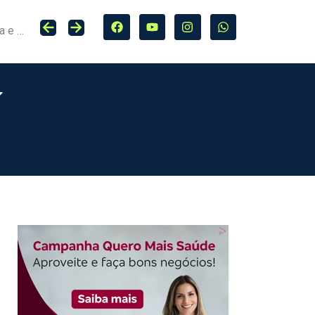
Seguro entra no centro da adaptação climática e da proteção de cidades, infraestrutura e agro