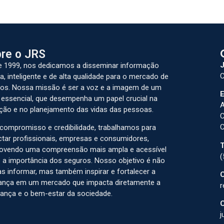
re o JRS
J
 1999, nos dedicamos a disseminar informação
C
a, inteligente e de alta qualidade para o mercado de
os. Nossa missão é ser a voz e a imagem de um
E
 essencial, que desempenha um papel crucial na
A
ção e no planejamento das vidas das pessoas.
C
C
ompromisso e credibilidade, trabalhamos para
tar profissionais, empresas e consumidores,
T
ovendo uma compreensão mais ampla e acessível
(
 a importância dos seguros. Nosso objetivo é não
s informar, mas também inspirar e fortalecer a
C
ança em um mercado que impacta diretamente a
r
ança e o bem-estar da sociedade.
C
j