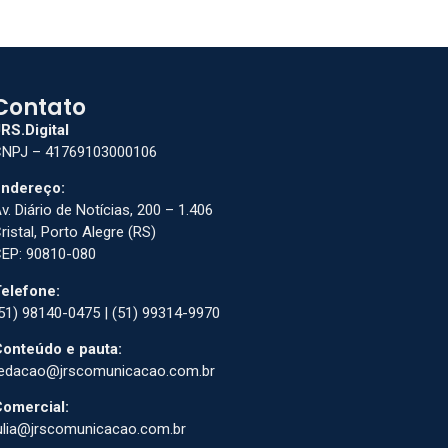
Contato
RS.Digital
NPJ – 41769103000106
ndereço:
v. Diário de Notícias, 200 – 1.406
ristal, Porto Alegre (RS)
EP: 90810-080
elefone:
51) 98140-0475 | (51) 99314-9970
onteúdo e pauta:
edacao@jrscomunicacao.com.br
omercial:
ulia@jrscomunicacao.com.br