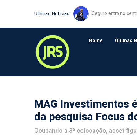
Equipamentos agríco
Últimas Notícias:
Home
Últimas N
MAG Investimentos é
da pesquisa Focus d
Ocupando a 3ª colocação, asset figu