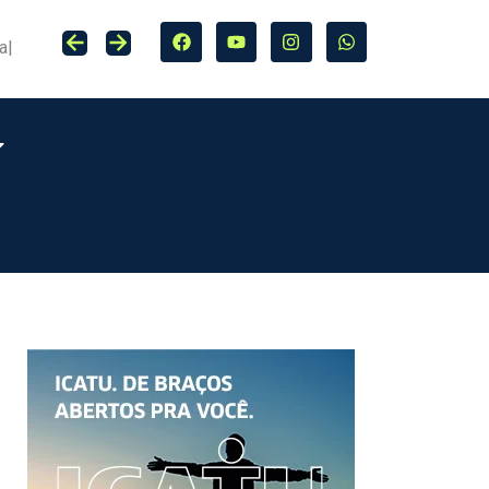
Seguro entra no centro da adaptação climática e da proteção de cidades, infraestrutura e agro