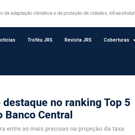
las ganham protagonismo na gestão de riscos no campo
oticias
Troféu JRS
Revista JRS
Coberturas
 destaque no ranking Top 5
o Banco Central
ra entre as mais precisas na projeção da taxa