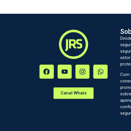
Sob
Desde
segur
segur
setor
prote
Com c
conec
prom
Canal Whats
sobre
apena
confi
segur