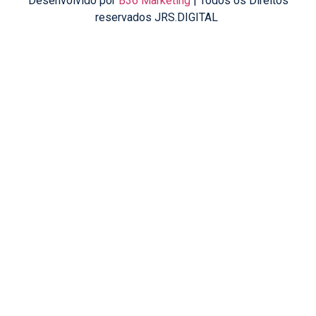
Desenvolvido por
B36 Marketing
| Todos os Direitos
reservados JRS.DIGITAL