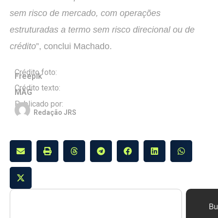
sem risco de mercado, com operações
estruturadas a termo sem risco direcional ou de
crédito
”, conclui Machado.
Crédito foto:
Freepik
Crédito texto:
MAG
Publicado por:
Redação JRS
Bu