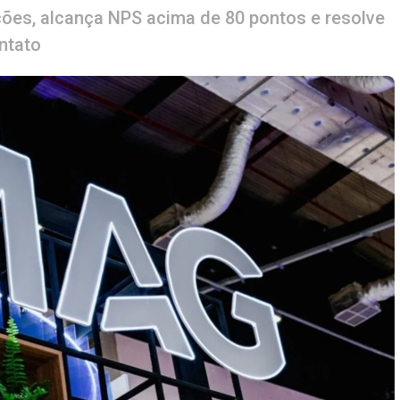
es, alcança NPS acima de 80 pontos e resolve
ntato