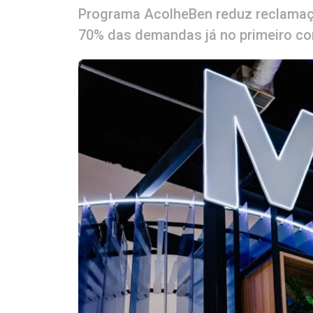
Programa AcolheBen reduz reclamaçõ
70% das demandas já no primeiro co