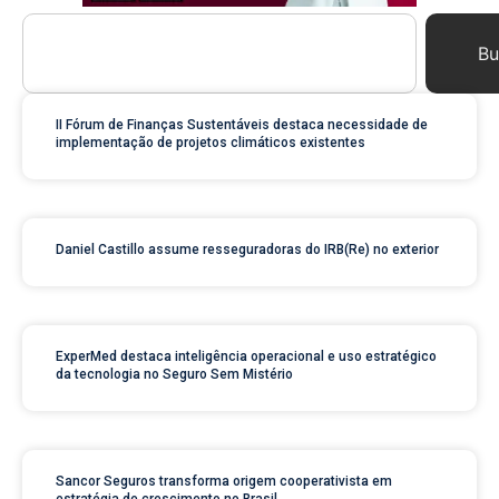
Bu
II Fórum de Finanças Sustentáveis destaca necessidade de
implementação de projetos climáticos existentes
Daniel Castillo assume resseguradoras do IRB(Re) no exterior
ExperMed destaca inteligência operacional e uso estratégico
da tecnologia no Seguro Sem Mistério
Sancor Seguros transforma origem cooperativista em
estratégia de crescimento no Brasil