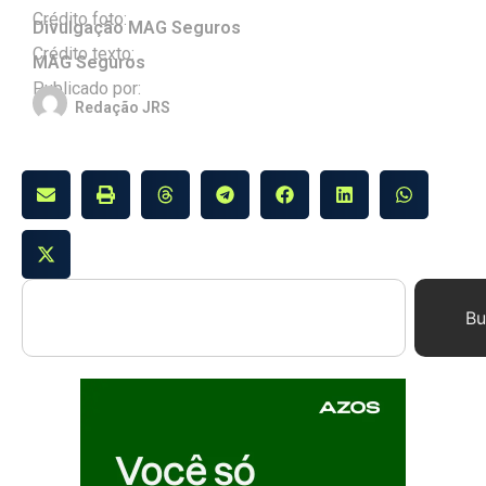
Crédito foto:
Divulgação MAG Seguros
Crédito texto:
MAG Seguros
Publicado por:
Redação JRS
Bu