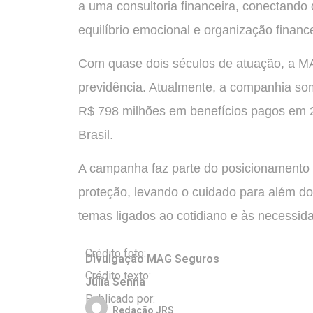
a uma consultoria financeira, conectando 
equilíbrio emocional e organização finance
Com quase dois séculos de atuação, a M
previdência. Atualmente, a companhia so
R$ 798 milhões em benefícios pagos em 2
Brasil.
A campanha faz parte do posicionamento i
proteção, levando o cuidado para além d
temas ligados ao cotidiano e às necessid
Crédito foto:
Divulgação MAG Seguros
Crédito texto:
Júlia Senna
Publicado por:
Redação JRS