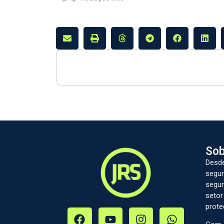
Sob
Desde
segur
segur
setor
prote