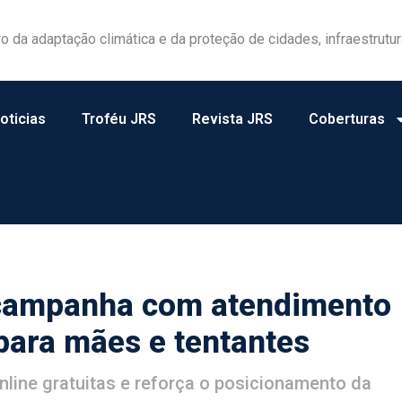
las ganham protagonismo na gestão de riscos no campo
oticias
Troféu JRS
Revista JRS
Coberturas
campanha com atendimento
 para mães e tentantes
online gratuitas e reforça o posicionamento da