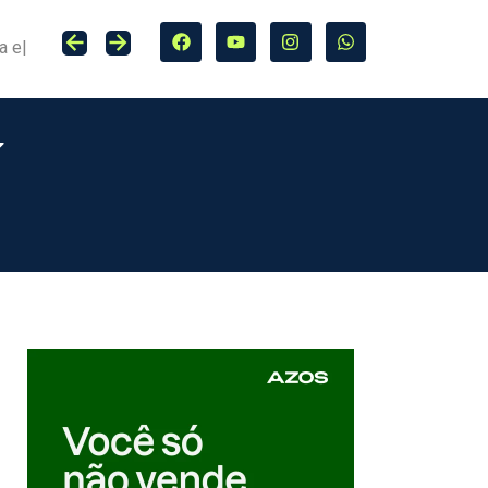
Seguro entra no centro da adaptação climática e da proteção de cidades, infraestrutura e agro