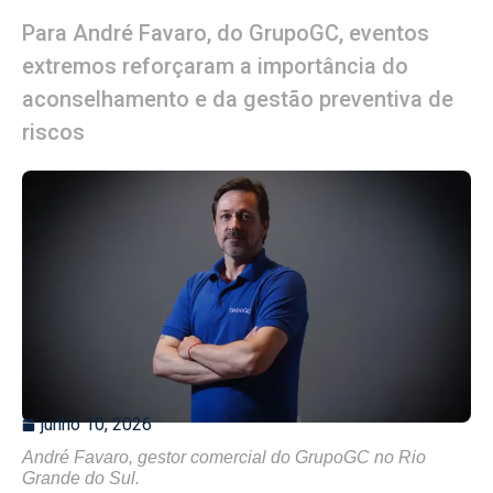
Para André Favaro, do GrupoGC, eventos
extremos reforçaram a importância do
aconselhamento e da gestão preventiva de
riscos
junho 10, 2026
André Favaro, gestor comercial do GrupoGC no Rio
Grande do Sul.