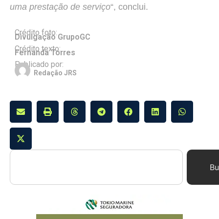
uma prestação de serviço
“, conclui.
Crédito foto:
Divulgação GrupoGC
Crédito texto:
Fernanda Torres
Publicado por:
Redação JRS
Bu