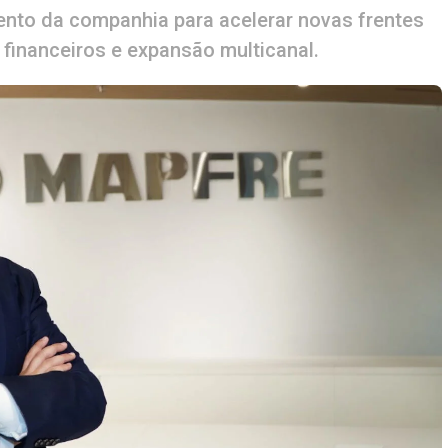
to da companhia para acelerar novas frentes
financeiros e expansão multicanal.