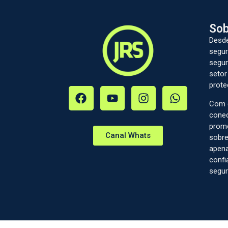
Sob
Desde
segur
segur
setor
prote
Com c
conec
prom
Canal Whats
sobre
apena
confi
segur