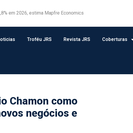
 1,8% em 2026, estima Mapfre Economics
ebate sobre o papel da regulação na transição climática
oticias
Troféu JRS
Revista JRS
Coberturas
io Chamon como
novos negócios e