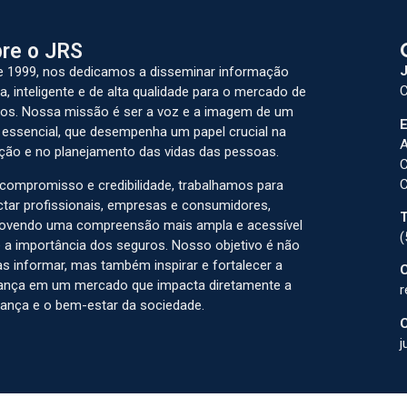
re o JRS
J
 1999, nos dedicamos a disseminar informação
C
a, inteligente e de alta qualidade para o mercado de
os. Nossa missão é ser a voz e a imagem de um
E
 essencial, que desempenha um papel crucial na
A
ção e no planejamento das vidas das pessoas.
C
C
ompromisso e credibilidade, trabalhamos para
tar profissionais, empresas e consumidores,
T
ovendo uma compreensão mais ampla e acessível
(
 a importância dos seguros. Nosso objetivo é não
s informar, mas também inspirar e fortalecer a
C
ança em um mercado que impacta diretamente a
r
ança e o bem-estar da sociedade.
C
j