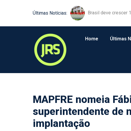
Brasil deve crescer
Susep participa de d
Últimas Notícias:
Home
Últimas N
MAPFRE nomeia Fáb
superintendente de 
implantação