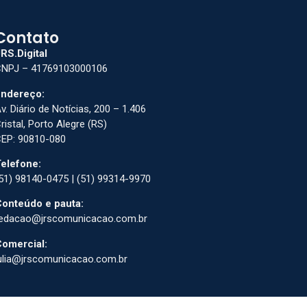
Contato
RS.Digital
NPJ – 41769103000106
ndereço:
v. Diário de Notícias, 200 – 1.406
ristal, Porto Alegre (RS)
EP: 90810-080
elefone:
51) 98140-0475 | (51) 99314-9970
onteúdo e pauta:
edacao@jrscomunicacao.com.br
omercial:
ulia@jrscomunicacao.com.br