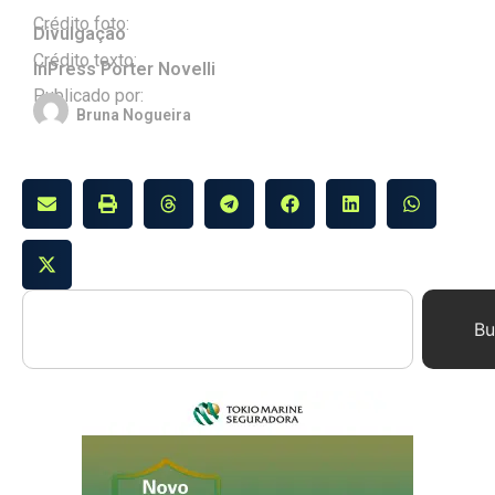
Crédito foto:
Divulgação
Crédito texto:
InPress Porter Novelli
Publicado por:
Bruna Nogueira
Bu