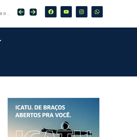
Seguro entra no centro da adaptação climática e da proteção de cidades, infraestrutura e agro