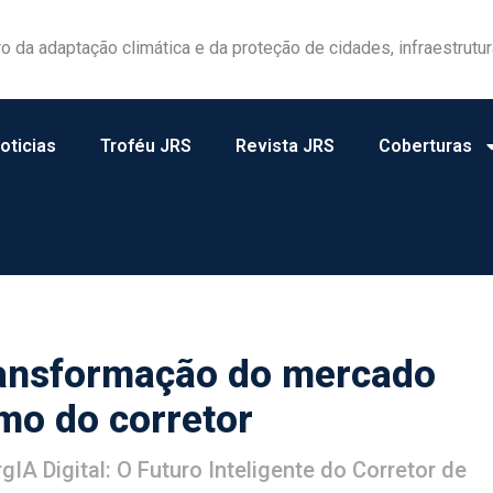
las ganham protagonismo na gestão de riscos no campo
oticias
Troféu JRS
Revista JRS
Coberturas
ransformação do mercado
mo do corretor
IA Digital: O Futuro Inteligente do Corretor de