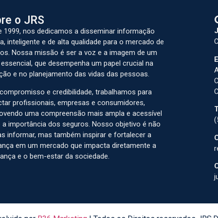
re o JRS
J
 1999, nos dedicamos a disseminar informação
C
a, inteligente e de alta qualidade para o mercado de
os. Nossa missão é ser a voz e a imagem de um
E
 essencial, que desempenha um papel crucial na
A
ção e no planejamento das vidas das pessoas.
C
C
ompromisso e credibilidade, trabalhamos para
tar profissionais, empresas e consumidores,
T
ovendo uma compreensão mais ampla e acessível
(
 a importância dos seguros. Nosso objetivo é não
s informar, mas também inspirar e fortalecer a
C
ança em um mercado que impacta diretamente a
r
ança e o bem-estar da sociedade.
C
j