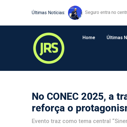
Equipamentos agríco
Últimas Notícias:
Home
Últimas N
No CONEC 2025, a t
reforça o protagonis
Evento traz como tema central “Sinerg