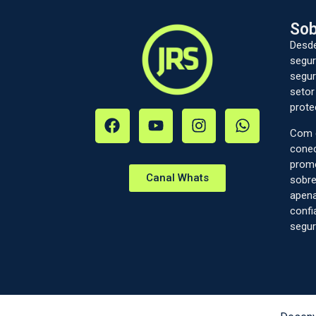
Sob
Desde
segur
segur
setor
prote
Com c
conec
prom
Canal Whats
sobre
apena
confi
segur