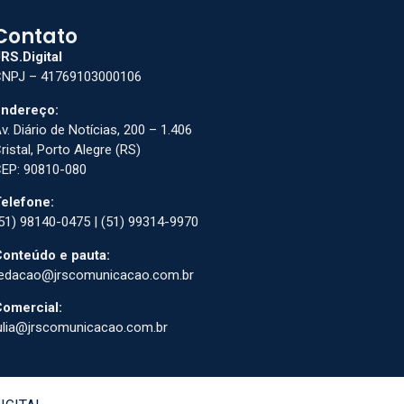
Contato
RS.Digital
NPJ – 41769103000106
ndereço:
v. Diário de Notícias, 200 – 1.406
ristal, Porto Alegre (RS)
EP: 90810-080
elefone:
51) 98140-0475 | (51) 99314-9970
onteúdo e pauta:
edacao@jrscomunicacao.com.br
omercial:
ulia@jrscomunicacao.com.br