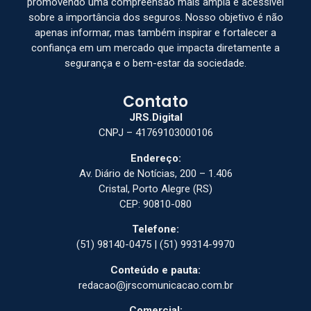
promovendo uma compreensão mais ampla e acessível
sobre a importância dos seguros. Nosso objetivo é não
apenas informar, mas também inspirar e fortalecer a
confiança em um mercado que impacta diretamente a
segurança e o bem-estar da sociedade.
Contato
JRS.Digital
CNPJ – 41769103000106
Endereço:
Av. Diário de Notícias, 200 – 1.406
Cristal, Porto Alegre (RS)
CEP: 90810-080
Telefone:
(51) 98140-0475 | (51) 99314-9970
Conteúdo e pauta:
redacao@jrscomunicacao.com.br
Comercial: